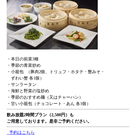
・本日の前菜3種
・季節の青菜炒め
・小籠包 （豚肉2個、トリュフ・ホタテ・蟹みそ・
ずわい蟹 各1個）
・サンラータン
・海鮮と野菜の塩炒め
・季節のおすすめ麺（又はチャーハン）
・甘い小籠包（チョコレート・あん 各1個）
飲み放題2時間プラン（2,500円）も
ご用意しております。
是非ご予約ください。
予約はこちら