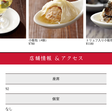
<
>
小籠包（4個）
トリュフ入り小籠包
¥780
¥1180
座席
92
個室
なし