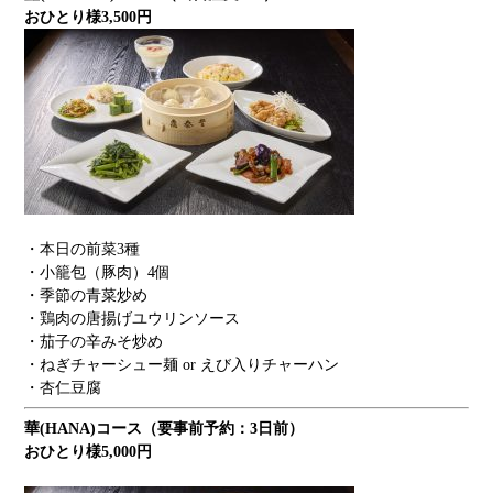
おひとり様3,500円
・本日の前菜3種
・小籠包（豚肉）4個
・季節の青菜炒め
・鶏肉の唐揚げユウリンソース
・茄子の辛みそ炒め
・ねぎチャーシュー麺 or えび入りチャーハン
・杏仁豆腐
華(HANA)コース（要事前予約：3日前）
おひとり様5,000円