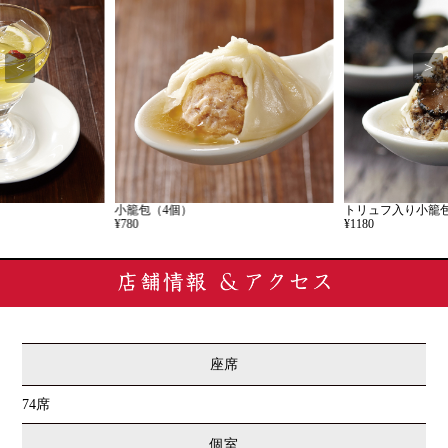
<
>
小籠包（4個）
トリュフ入り小籠包
¥780
¥1180
座席
74席
個室