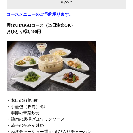
その他
コースメニューのご予約承ります。
豐(YUTAKA)コース（当日注文OK）
おひとり様3,500円
・本日の前菜3種
・小籠包（豚肉）4個
・季節の青菜炒め
・鶏肉の唐揚げユウリンソース
・茄子の辛みそ炒め
・ねぎチャーシュー麺 or えび入りチャーハン