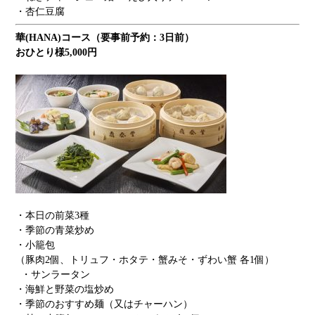
・杏仁豆腐
華(HANA)コース（要事前予約：3日前）
おひとり様5,000円
・本日の前菜3種
・季節の青菜炒め
・小籠包
（豚肉2個、トリュフ・ホタテ・蟹みそ・ずわい蟹 各1個）
・サンラータン
・海鮮と野菜の塩炒め
・季節のおすすめ麺（又はチャーハン）