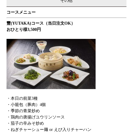
その他
コースメニュー
豐(YUTAKA)コース（当日注文OK）
おひとり様3,500円
・本日の前菜3種
・小籠包（豚肉）4個
・季節の青菜炒め
・鶏肉の唐揚げユウリンソース
・茄子の辛みそ炒め
・ねぎチャーシュー麺 or えび入りチャーハン