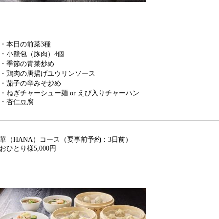
・本日の前菜3種
・小籠包（豚肉）4個
・季節の青菜炒め
・鶏肉の唐揚げユウリンソース
・茄子の辛みそ炒め
・ねぎチャーシュー麺 or えび入りチャーハン
・杏仁豆腐
華（HANA）コース（要事前予約：3日前）
おひとり様5,000円