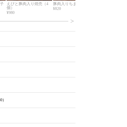
子
えびと豚肉入り焼売（4
豚肉入りちまき（1本）
豆腐干と昆布
個）
¥820
¥580
¥980
>
30）