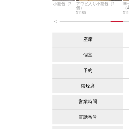
4個）
トリュフ入り小籠包（2
アワビ入り小籠包（2
辛
個）
個）
（
¥1180
¥1180
¥1
<
座席
個室
予約
禁煙席
営業時間
電話番号