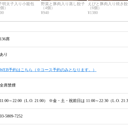
子明太子入り小籠包
野菜と豚肉入り蒸し餃子
えびと豚肉入り焼き餃
4個）
（4個）
（6個）
100
¥940
¥1380
136席
あり
WEB予約はこちら（※コース予約のみとなります。）
全席禁煙
11:00～22:00（L.O. 21:00） ※金・土・祝前日は 11:00～22:30（L.O. 21:
03-5809-7252