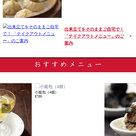
出来立てをそのままご自宅で！
「テイクアウトメニュー」のご
案内
小籠包（4個）
¥780
<
>